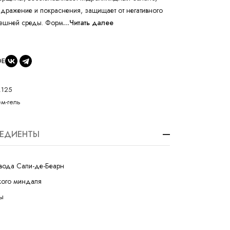
здражение и покраснения, защищает от негативного
нешней среды. Форм
...Читать далее
ОЕ
.125
м-гель
РЕДИЕНТЫ
вода Сали-де-Беарн
кого миндаля
зы