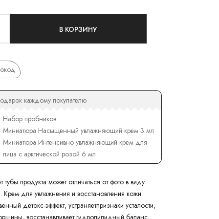
В КОРЗИНУ
окод
одарок каждому покупателю
Набор пробников
Миниатюра Насыщенный увлажняющий крем 3 мл
Миниатюра Интенсивно увлажняющий крем для
лица с арктической розой 6 мл
т тубы продукта может отличаться от фото в виду
 Крем для увлажнения и восстановления кожи
венный детокс-эффект, устраняетпризнаки усталости,
орщины, восстанавливает гидролипидный баланс,