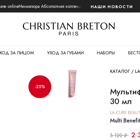
те online
Миниатюра Абсолютная коллекция. Ночной восстанавливающий
НАШИ НОВОСТИ
ХОД ЗА ЛИЦОМ
УХОД ЗА ГУБАМИ
НАБОРЫ
БЕСТ
КАТАЛОГ
/
LA
-25%
Мульти
30 мл
LA CURE BEAU
Multi Benef
2 
3 120 ₽