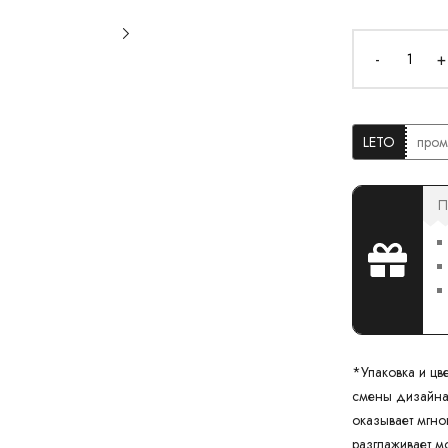
-
+
LETO
пром
П
*Упаковка и цве
смены дизайна.
оказывает мгно
разглаживает м