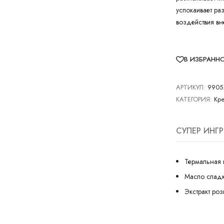
успокаивает ра
воздействия в
В ИЗБРАНН
АРТИКУЛ:
9905
КАТЕГОРИЯ:
Кре
СУПЕР ИНГ
Термальная 
Масло слад
Экстракт ро