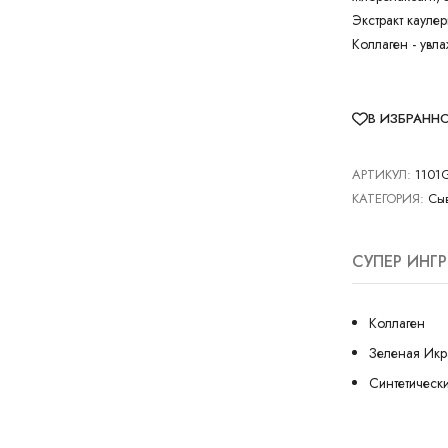
Экстракт кауле
Коллаген - увл
В ИЗБРАНН
АРТИКУЛ:
1101
КАТЕГОРИЯ:
Сыв
СУПЕР ИНГ
Коллаген
Зеленая Икр
Синтетическ