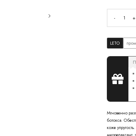
-
+
LETO
пром
П
Мгновенно разг
ботокса. Обесп
коже упругость
миорелаксант, 