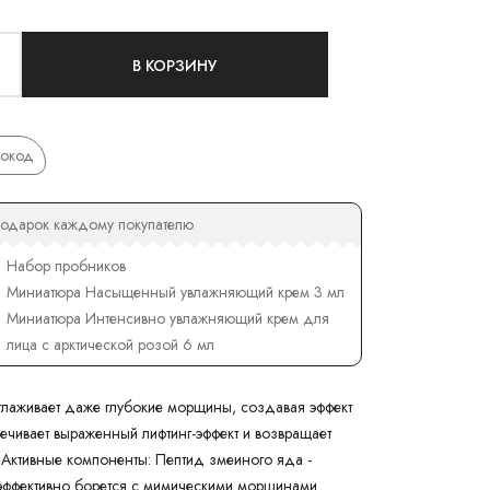
В КОРЗИНУ
окод
одарок каждому покупателю
Набор пробников
Миниатюра Насыщенный увлажняющий крем 3 мл
Миниатюра Интенсивно увлажняющий крем для
лица с арктической розой 6 мл
лаживает даже глубокие морщины, создавая эффект
ечивает выраженный лифтинг-эффект и возвращает
. Активные компоненты: Пептид змеиного яда -
эффективно борется с мимическими морщинами