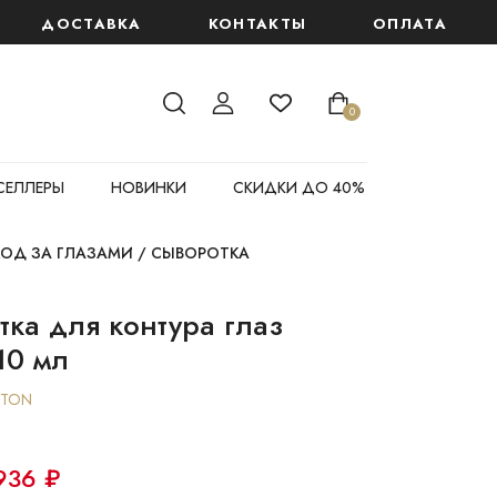
 крем "Глобальный антивозрастной эффект" 6 мл
ДОСТАВКА
КОНТАКТЫ
ОПЛАТА
0
СЕЛЛЕРЫ
НОВИНКИ
СКИДКИ ДО 40%
ХОД ЗА ГЛАЗАМИ
/
СЫВОРОТКА
ка для контура глаз
10 мл
ETON
936 ₽