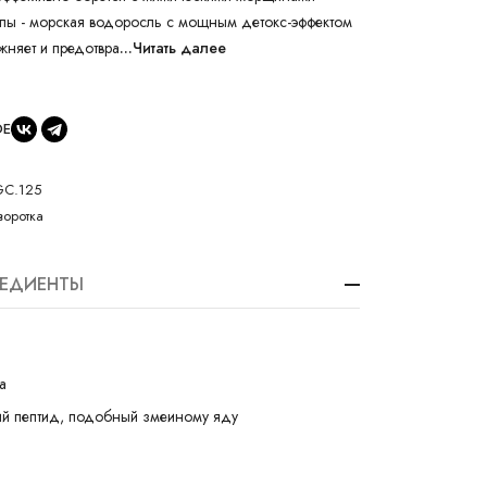
рпы - морская водоросль с мощным детокс-эффектом
ажняет и предотвра
...Читать далее
ОЕ
GC.125
оротка
РЕДИЕНТЫ
а
ий пептид, подобный змеиному яду