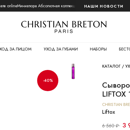
те online
Миниатюра Абсолютная коллекция. Ночной восстанавливающий
НАШИ НОВОСТИ
ХОД ЗА ЛИЦОМ
УХОД ЗА ГУБАМИ
НАБОРЫ
БЕСТ
КАТАЛОГ
/
У
-40%
Сыворот
LIFTOX 
CHRISTIAN BR
Liftox
3 
6 560 ₽