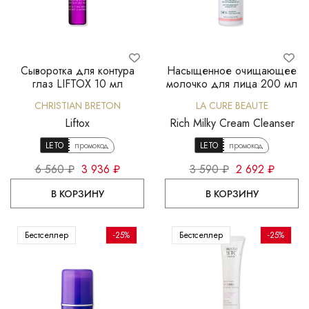
Сыворотка для контура
Насыщенное очищающее
глаз LIFTOX 10 мл
молочко для лица 200 мл
CHRISTIAN BRETON
LA CURE BEAUTE
Liftox
Rich Milky Cream Cleanser
LETO
промокод
LETO
промокод
6 560 ₽
3 936 ₽
3 590 ₽
2 692 ₽
В КОРЗИНУ
В КОРЗИНУ
Бестселлер
-25%
Бестселлер
-25%