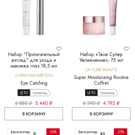
Набор "Притягательный
Набор «Твое Супер
взгляд" для ухода и
Увлажнение», 75 мл
макияжа глаз 18,5 мл
LA CURE BEAUTE
CHRISTIAN BRETON
Super Moisturizing Routine
Eye Catching
Coffret
LETO
промокод
LETO
промокод
6 880 ₽
3 440 ₽
6 390 ₽
4 792 ₽
В КОРЗИНУ
В КОРЗИНУ
Бестселлер
-25%
Бестселлер
-25%