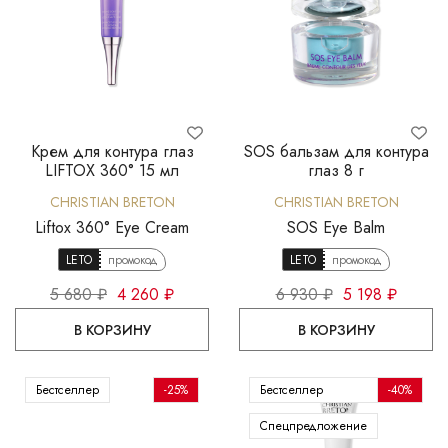
Крем для контура глаз
SOS бальзам для контура
LIFTOX 360° 15 мл
глаз 8 г
CHRISTIAN BRETON
CHRISTIAN BRETON
Liftox 360° Eye Cream
SOS Eye Balm
LETO
промокод
LETO
промокод
5 680 ₽
4 260 ₽
6 930 ₽
5 198 ₽
В КОРЗИНУ
В КОРЗИНУ
Бестселлер
-25%
Бестселлер
-40%
Спецпредложение