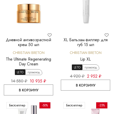
Дневной антивозрастной
XL Бальзам-филлер для
крем 50 мл
губ 15 мл
CHRISTIAN BRETON
CHRISTIAN BRETON
The Ultimate Regenerating
Lip XL
Day Cream
LETO
промокод
LETO
промокод
4 920 ₽
2 952 ₽
14 580 ₽
10 935 ₽
В КОРЗИНУ
В КОРЗИНУ
Бестселлер
-50%
Бестселлер
-25%