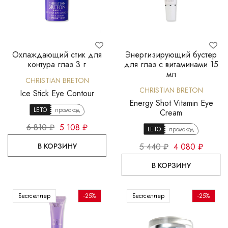
Охлаждающий стик для
Энергизирующий бустер
контура глаз 3 г
для глаз с витаминами 15
мл
CHRISTIAN BRETON
CHRISTIAN BRETON
Ice Stick Eye Contour
Energy Shot Vitamin Eye
LETO
промокод
Cream
6 810 ₽
5 108 ₽
LETO
промокод
В КОРЗИНУ
5 440 ₽
4 080 ₽
В КОРЗИНУ
Бестселлер
-25%
Бестселлер
-25%