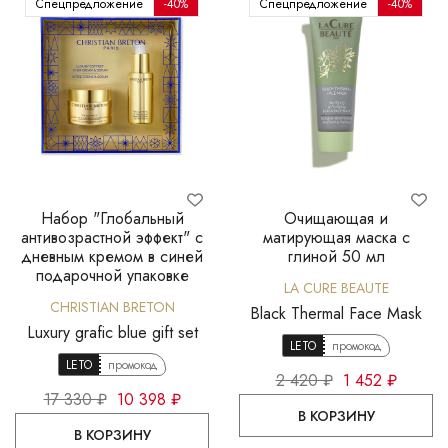
Спецпредложение
-40%
Спецпредложение
-40%
Набор "Глобальный
Очищающая и
антивозрастной эффект" с
матирующая маска с
дневным кремом в синей
глиной 50 мл
подарочной упаковке
LA CURE BEAUTE
CHRISTIAN BRETON
Black Thermal Face Mask
Luxury grafic blue gift set
LETO
промокод
LETO
промокод
2 420 ₽
1 452 ₽
17 330 ₽
10 398 ₽
В КОРЗИНУ
В КОРЗИНУ