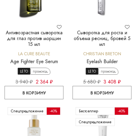
Антивозрастная сыворотка
Сыворотка для роста и
для глаз против морщин
объема ресниц, бровей 5
15 мл
мл
LA CURE BEAUTE
CHRISTIAN BRETON
Age Fighter Eye Serum
Eyelash Builder
LETO
промокод
LETO
промокод
3 940 ₽
2 364 ₽
5 680 ₽
3 408 ₽
В КОРЗИНУ
В КОРЗИНУ
Спецпредложение
-40%
Бестселлер
-40%
Спецпредложение