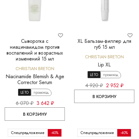
Сыворотка с
XL Бальзам-филлер для
ниацинамидом против
губ 15 мл
воспалений и возрастных
CHRISTIAN BRETON
изменений 15 мл
Lip XL
CHRISTIAN BRETON
LETO
промокод
Niacinamide Blemish & Age
Corrector Serum
4 920 ₽
2 952 ₽
LETO
промокод
В КОРЗИНУ
6 070 ₽
3 642 ₽
В КОРЗИНУ
Спецпредложение
-40%
Спецпредложение
-40%