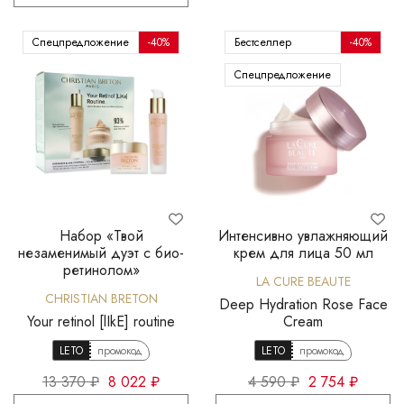
Спецпредложение
-40%
Бестселлер
-40%
Спецпредложение
Набор «Твой
Интенсивно увлажняющий
незаменимый дуэт с био-
крем для лица 50 мл
ретинолом»
LA CURE BEAUTE
CHRISTIAN BRETON
Deep Hydration Rose Face
Your retinol [lIkE] routine
Cream
LETO
промокод
LETO
промокод
13 370 ₽
8 022 ₽
4 590 ₽
2 754 ₽