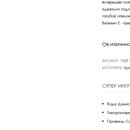
возвращает кож
идеально подхо
голубой оттено
Витамин Е - пр
В ИЗБРАНН
АРТИКУЛ:
1107.
КАТЕГОРИЯ:
Кре
СУПЕР ИНГ
Вода Дамас
Гиалуронова
Протеины С