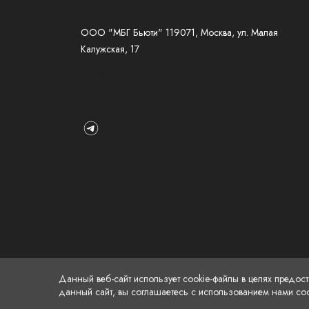
ООО "МБГ Бьюти" 119071, Москва, ул. Малая
Калужская, 17
info@christianbreton.ru
8 (800) 333-20-18
Данный веб-сайт использует cookie-файлы в целях предос
данный сайт, вы соглашаетесь с использованием нами coo
©2026 christianbreton.ru