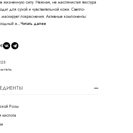
е жизненную силу. Нежная, не маслянистая текстура
дит для сухой и чувствительной кожи. Светло-
к маскирует покраснения. Активные компоненты:
иродный а
...Читать далее
ОЕ
125
м-гель
РЕДИЕНТЫ
ской Розы
я кислота
ои