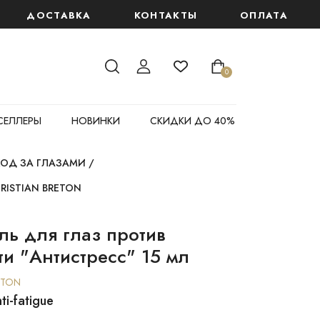
 крем "Глобальный антивозрастной эффект" 6 мл
ДОСТАВКА
КОНТАКТЫ
ОПЛАТА
0
СЕЛЛЕРЫ
НОВИНКИ
СКИДКИ ДО 40%
ХОД ЗА ГЛАЗАМИ
/
HRISTIAN BRETON
ль для глаз против
ти "Антистресс" 15 мл
ETON
ti-fatigue