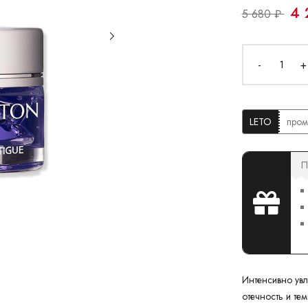
4 
5 680 ₽
-
+
LETO
пром
П
Интенсивно увл
отечность и те