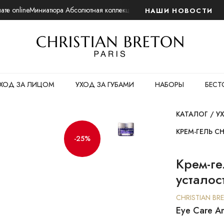
те online
Миниатюра Абсолютная коллекция. Ночной восстанавливающий
НАШИ НОВОСТИ
ХОД ЗА ЛИЦОМ
УХОД ЗА ГУБАМИ
НАБОРЫ
БЕСТ
КАТАЛОГ
/
У
КРЕМ-ГЕЛЬ C
-25%
Крем-ге
усталос
CHRISTIAN BR
Eye Care An