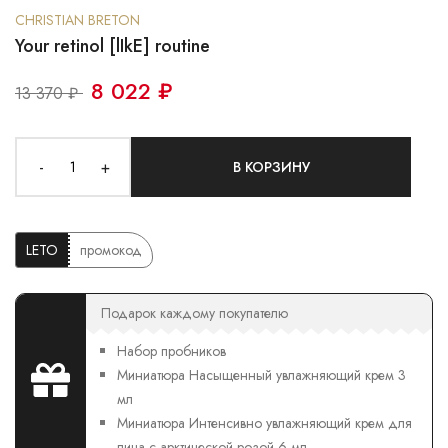
CHRISTIAN BRETON
Your retinol [lIkE] routine
8 022 ₽
13 370 ₽
-
+
В КОРЗИНУ
LETO
промокод
Подарок каждому покупателю
Набор пробников
Миниатюра Насыщенный увлажняющий крем 3
мл
Миниатюра Интенсивно увлажняющий крем для
лица с арктической розой 6 мл