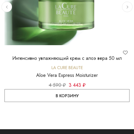
Интенсивно увлажняющий крем с алоэ вера 50 мл
У
LA CURE BEAUTE
Aloe Vera Express Moisturizer
4 590 ₽
3 443 ₽
В КОРЗИНУ