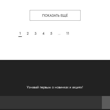
ПОКАЗАТЬ ЕЩЁ
1
2
3
4
5
...
11
Узнавай первым о новинках и акциях!