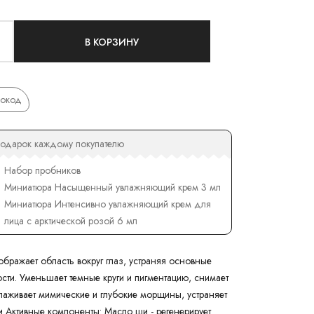
В КОРЗИНУ
окод
одарок каждому покупателю
Набор пробников
Миниатюра Насыщенный увлажняющий крем 3 мл
Миниатюра Интенсивно увлажняющий крем для
лица с арктической розой 6 мл
бражает область вокруг глаз, устраняя основные
ости. Уменьшает темные круги и пигментацию, снимает
глаживает мимические и глубокие морщины, устраняет
и Активные компоненты: Масло ши - регенерирует