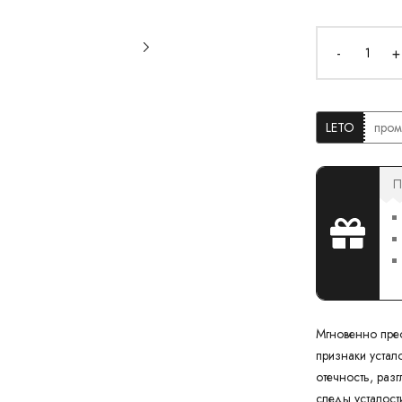
-
+
LETO
пром
П
Мгновенно прео
признаки устал
отечность, раз
следы усталост