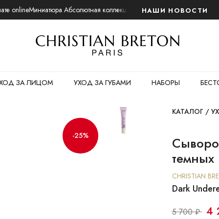
те online
Миниатюра Абсолютная коллекция. Ночной восстанавливающий
НАШИ НОВОСТИ
ХОД ЗА ЛИЦОМ
УХОД ЗА ГУБАМИ
НАБОРЫ
БЕСТ
КАТАЛОГ
/
У
-25%
Сыворот
темных 
CHRISTIAN BR
Dark Under
4 
5 700 ₽