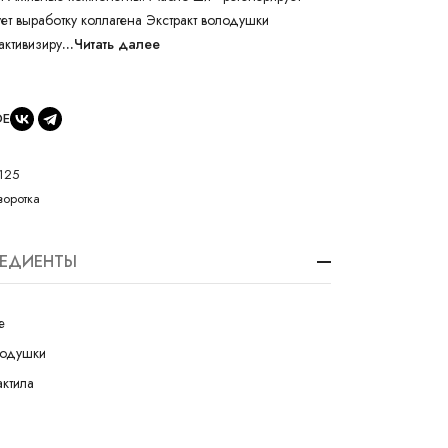
ует выработку коллагена Экстракт володушки
активизиру
...Читать далее
ОЕ
125
оротка
РЕДИЕНТЫ
е
лодушки
актила