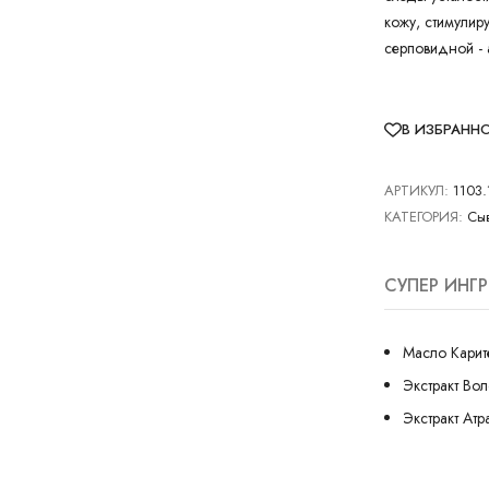
кожу, стимулир
серповидной - 
В ИЗБРАНН
АРТИКУЛ:
1103.
КАТЕГОРИЯ:
Сыв
СУПЕР ИНГ
Масло Карит
Экстракт Во
Экстракт Атр