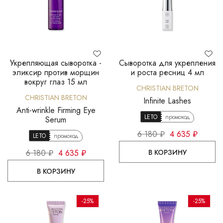
Укрепляющая сыворотка -
Сыворотка для укрепления
эликсир против морщин
и роста ресниц 4 мл
вокруг глаз 15 мл
CHRISTIAN BRETON
CHRISTIAN BRETON
Infinite Lashes
Anti-wrinkle Firming Eye
LETO
промокод
Serum
6 180 ₽
4 635 ₽
LETO
промокод
В КОРЗИНУ
6 180 ₽
4 635 ₽
В КОРЗИНУ
-25%
-25%